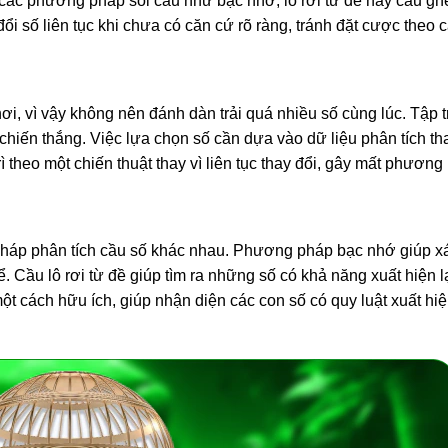
 các phương pháp soi cầu như bạc nhớ, lô rơi từ đề hay cầu gh
đổi số liên tục khi chưa có căn cứ rõ ràng, tránh đặt cược theo c
ơi, vì vậy không nên đánh dàn trải quá nhiều số cùng lúc. Tập 
chiến thắng. Việc lựa chọn số cần dựa vào dữ liệu phân tích th
 theo một chiến thuật thay vì liên tục thay đổi, gây mất phươn
pháp phân tích cầu số khác nhau. Phương pháp bạc nhớ giúp x
 Cầu lô rơi từ đề giúp tìm ra những số có khả năng xuất hiện l
ột cách hữu ích, giúp nhận diện các con số có quy luật xuất hiệ