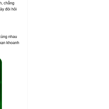
nh, chẳng
ày đòi hỏi
 cùng nhau
p bạn khoanh