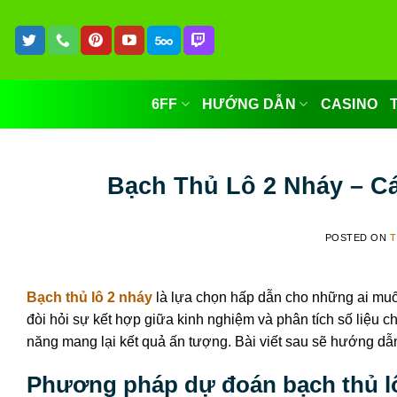
Skip
to
content
6FF
HƯỚNG DẪN
CASINO
Bạch Thủ Lô 2 Nháy – C
POSTED ON
T
Bạch thủ lô 2 nháy
là lựa chọn hấp dẫn cho những ai muốn
đòi hỏi sự kết hợp giữa kinh nghiệm và phân tích số liệu c
năng mang lại kết quả ấn tượng. Bài viết sau sẽ hướng dẫn 
Phương pháp dự đoán bạch thủ l