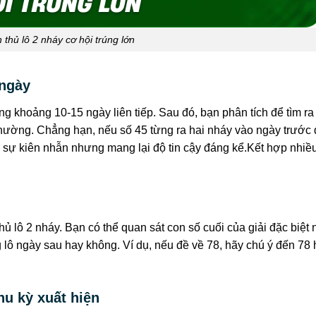
 thủ lô 2 nháy cơ hội trúng lớn
 ngày
ng khoảng 10-15 ngày liên tiếp. Sau đó, bạn phân tích để tìm ra
 thường. Chẳng hạn, nếu số 45 từng ra hai nháy vào ngày trước 
n sự kiên nhẫn nhưng mang lại độ tin cậy đáng kể.
Kết hợp nhiề
hủ lô 2 nháy. Bạn có thể quan sát con số cuối của giải đặc biệt
g lô ngày sau hay không. Ví dụ, nếu đề về 78, hãy chú ý đến 78
hu kỳ xuất hiện