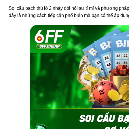
Soi cầu bạch thủ lô 2 nháy đòi hỏi sự tỉ mỉ và phương pháp
đây là những cách tiếp cận phổ biến mà bạn có thể áp dụn