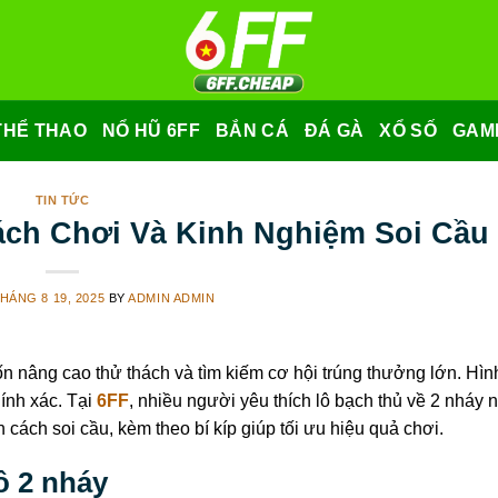
THỂ THAO
NỔ HŨ 6FF
BẮN CÁ
ĐÁ GÀ
XỔ SỐ
GAM
TIN TỨC
ách Chơi Và Kinh Nghiệm Soi Cầu
HÁNG 8 19, 2025
BY
ADMIN ADMIN
 nâng cao thử thách và tìm kiếm cơ hội trúng thưởng lớn. Hìn
hính xác. Tại
6FF
, nhiều người yêu thích lô bạch thủ về 2 nháy 
cách soi cầu, kèm theo bí kíp giúp tối ưu hiệu quả chơi.
ô 2 nháy