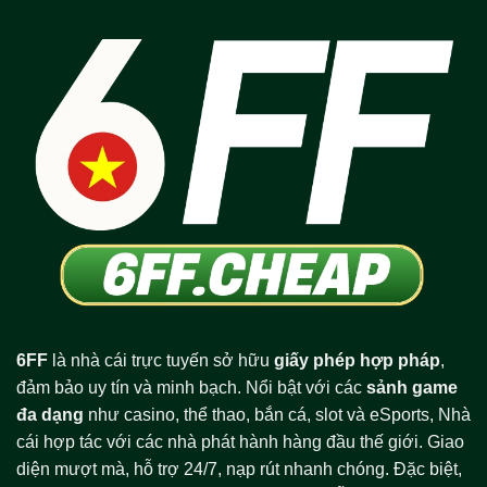
6FF
là nhà cái trực tuyến sở hữu
giấy phép hợp pháp
,
đảm bảo uy tín và minh bạch. Nổi bật với các
sảnh game
đa dạng
như casino, thể thao, bắn cá, slot và eSports, Nhà
cái hợp tác với các nhà phát hành hàng đầu thế giới. Giao
diện mượt mà, hỗ trợ 24/7, nạp rút nhanh chóng. Đặc biệt,