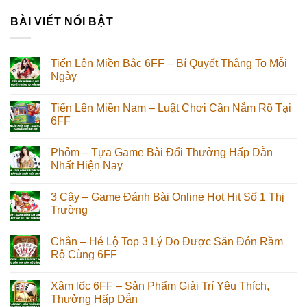
BÀI VIẾT NỔI BẬT
Tiến Lên Miền Bắc 6FF – Bí Quyết Thắng To Mỗi
Ngày
Tiến Lên Miền Nam – Luật Chơi Cần Nắm Rõ Tại
6FF
Phỏm – Tựa Game Bài Đổi Thưởng Hấp Dẫn
Nhất Hiện Nay
3 Cây – Game Đánh Bài Online Hot Hit Số 1 Thị
Trường
Chắn – Hé Lộ Top 3 Lý Do Được Săn Đón Rầm
Rộ Cùng 6FF
Xâm lốc 6FF – Sản Phẩm Giải Trí Yêu Thích,
Thưởng Hấp Dẫn