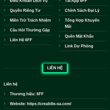
Điều Khoản Dịch Vụ
Tải App
6FF
Quyền Riêng Tư
Chính Sách Đại Lý
Miền Trừ Trách Nhiệm
Tổng Hợp Khuyến
Mãi
Câu Hỏi Thường Gặp
Quên Mật Khẩu
Liên Hệ 6FF
Link Dự Phòng
LIÊN HỆ
Liên hệ
Thương hiệu: 6FF
Website: https://creabilis-sa.com/