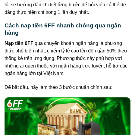
tôi sẽ hướng dẫn chi tiết từng bước để hội viên có thể dễ
dàng thực hiện chỉ trong 1 lần duy nhất.
Cách nạp tiền 6FF nhanh chóng qua ngân
hàng
Nạp tiền 6FF
qua chuyển khoản ngân hàng là phương
thức phổ biến nhất, chiếm tỷ lệ cao lên đến gần 50% theo
thống kê trên ứng dụng. Phương thức này phù hợp với
những ai quen thuộc với ngân hàng trực tuyến, hỗ trợ các
ngân hàng lớn tại Việt Nam.
Để bắt đầu, hãy làm theo 3 bước chuẩn chỉnh sau: