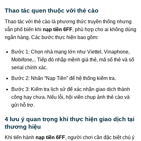
Thao tác quen thuộc với thẻ cào
Thao tác với thẻ cào là phương thức truyền thống nhưng
vẫn phổ biến khi
nạp tiền 6FF
, phù hợp cho ai không dùng
ngân hàng. Các bước thực hiện bao gồm:
Bước 1: Chọn nhà mạng lớn như Viettel, Vinaphone,
Mobifone,.. Tiếp đó nhập mệnh giá thẻ, mã số thẻ và số
serial chính xác.
Bước 2: Nhấn “Nạp Tiền” để hệ thống kiểm tra.
Bước 3: Kiểm tra lịch sử để xác nhận giao dịch thành
công hay chưa. Nếu lỗi, hội viên chụp ảnh thẻ cào và
gửi hỗ trợ.
4 lưu ý quan trọng khi thực hiện giao dịch tại
thương hiệu
Khi tiến hành
nạp tiền 6FF
, người chơi cần đặc biệt chú ý