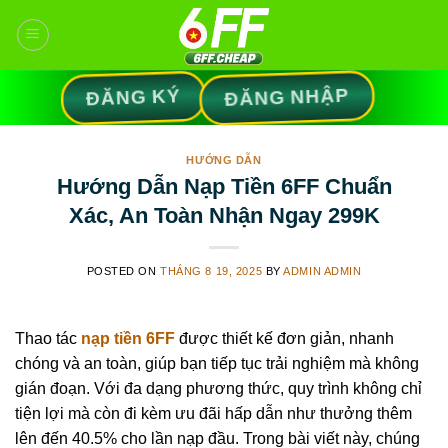
Skip
to
content
ĐĂNG NHẬP
ĐĂNG KÝ
HƯỚNG DẪN
Hướng Dẫn Nạp Tiền 6FF Chuẩn
Xác, An Toàn Nhận Ngay 299K
POSTED ON
THÁNG 8 19, 2025
BY
ADMIN ADMIN
Thao tác
nạp tiền 6FF
được thiết kế đơn giản, nhanh
chóng và an toàn, giúp bạn tiếp tục trải nghiệm mà không
gián đoạn. Với đa dạng phương thức, quy trình không chỉ
tiện lợi mà còn đi kèm ưu đãi hấp dẫn như thưởng thêm
lên đến 40.5% cho lần nạp đầu. Trong bài viết này, chúng