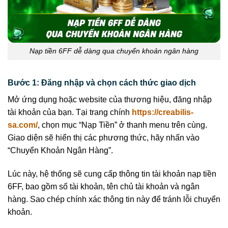
Nạp tiền 6FF dễ dàng qua chuyển khoản ngân hàng
Bước 1: Đăng nhập và chọn cách thức giao dịch
Mở ứng dụng hoặc website của thương hiệu, đăng nhập
tài khoản của bạn. Tại trang chính
https://creabilis-
sa.com/
, chọn mục “Nạp Tiền” ở thanh menu trên cùng.
Giao diện sẽ hiển thị các phương thức, hãy nhấn vào
“Chuyển Khoản Ngân Hàng”.
Lúc này, hệ thống sẽ cung cấp thông tin tài khoản nạp tiền
6FF, bao gồm số tài khoản, tên chủ tài khoản và ngân
hàng. Sao chép chính xác thông tin này để tránh lỗi chuyển
khoản.