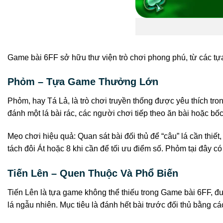
Game bài 6FF sở hữu thư viện trò chơi phong phú, từ các tựa
Phỏm – Tựa Game Thưởng Lớn
Phỏm, hay Tá Lả, là trò chơi truyền thống được yêu thích tro
đánh một lá bài rác, các người chơi tiếp theo ăn bài hoặc bốc
Mẹo chơi hiệu quả: Quan sát bài đối thủ để “câu” lá cần thiế
tách đôi Át hoặc 8 khi cần để tối ưu điểm số. Phỏm tại đây có
Tiến Lên – Quen Thuộc Và Phổ Biến
Tiến Lên là tựa game không thể thiếu trong Game bài 6FF, đượ
lá ngẫu nhiên. Mục tiêu là đánh hết bài trước đối thủ bằng c