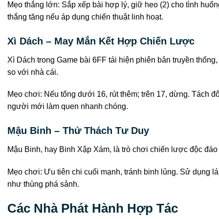
Mẹo thắng lớn: Sắp xếp bài hợp lý, giữ heo (2) cho tình huốn
thắng tăng nếu áp dụng chiến thuật linh hoạt.
Xì Dách – May Mắn Kết Hợp Chiến Lược
Xì Dách trong Game bài 6FF tái hiện phiên bản truyền thống,
so với nhà cái.
Mẹo chơi: Nếu tổng dưới 16, rút thêm; trên 17, dừng. Tách đôi
người mới làm quen nhanh chóng.
Mậu Binh – Thử Thách Tư Duy
Mậu Binh, hay Binh Xập Xám, là trò chơi chiến lược độc đáo 
Mẹo chơi: Ưu tiên chi cuối mạnh, tránh binh lủng. Sử dụng lá
như thùng phá sảnh.
Các Nhà Phát Hành Hợp Tác