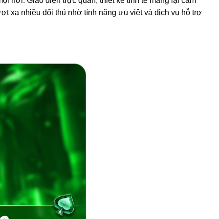
 nơi. Giao diện trực quan, thiết kế tinh tế mang lại cảm
t xa nhiều đối thủ nhờ tính năng ưu việt và dịch vụ hỗ trợ