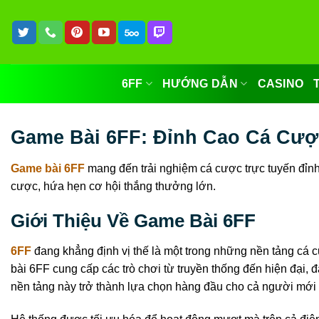
Skip
to
content
6FF
HƯỚNG DẪN
CASINO
Game Bài 6FF: Đỉnh Cao Cá Cượ
Game bài 6FF
mang đến trải nghiệm cá cược trực tuyến đỉnh c
cược, hứa hẹn cơ hội thắng thưởng lớn.
Giới Thiệu Về Game Bài 6FF
6FF
đang khẳng định vị thế là một trong những nền tảng cá 
bài 6FF cung cấp các trò chơi từ truyền thống đến hiện đại, đ
nền tảng này trở thành lựa chọn hàng đầu cho cả người mới 