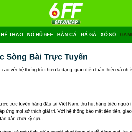
THỂ THAO
NỔ HŨ 6FF
BẮN CÁ
ĐÁ GÀ
XỔ SỐ
GAM
c Sòng Bài Trực Tuyến
ao với hệ thống trò chơi đa dạng, giao diện thân thiện và nhiều
cược trực tuyến hàng đầu tại Việt Nam, thu hút hàng triệu ngư
áp ứng mọi sở thích giải trí. Với hệ thống bảo mật tiên tiến, g
lẫn dân chơi kỳ cựu.