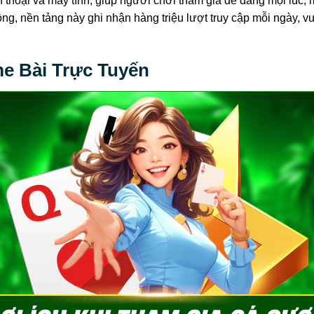
hoại và máy tính, giúp người chơi tham gia dễ dàng mọi lúc, mọi
g, nền tảng này ghi nhận hàng triệu lượt truy cập mỗi ngày, vượ
e Bài Trực Tuyến