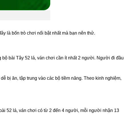
y là bốn trò chơi nổi bật nhất mà bạn nên thử.
 bộ bài Tây 52 lá, ván chơi cần ít nhất 2 người. Người đi đầu
 dễ bị ăn, tập trung vào các bộ tiềm năng. Theo kinh nghiệm,
 bài 52 lá, ván chơi có từ 2 đến 4 người, mỗi người nhận 13