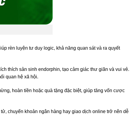
iúp rèn luyện tư duy logic, khả năng quan sát và ra quyết
ch thích sản sinh endorphin, tạo cảm giác thư giãn và vui vẻ.
ối quan hệ xã hội.
ừng, hoàn tiền hoặc quà tặng đặc biệt, giúp tăng vốn cược
n tử, chuyển khoản ngân hàng hay giao dịch online trở nên dễ